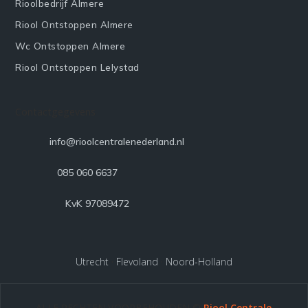
Rioolbedrijf Almere
Riool Ontstoppen Almere
Wc Ontstoppen Almere
Riool Ontstoppen Lelystad
Contactgegevens

info@rioolcentralenederland.nl

085 060 6637

KvK 97089472
Utrecht
·
Flevoland
·
Noord-Holland
ALLE RECHTEN VOORBEHOUDEN ©
Riool Centrale