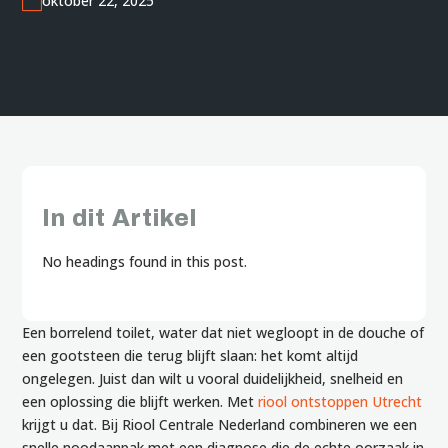

oktober 22, 2025
In dit Artikel
No headings found in this post.
Een borrelend toilet, water dat niet wegloopt in de douche of
een gootsteen die terug blijft slaan: het komt altijd
ongelegen. Juist dan wilt u vooral duidelijkheid, snelheid en
een oplossing die blijft werken. Met
riool ontstoppen Utrecht
krijgt u dat. Bij Riool Centrale Nederland combineren we een
snelle noodaanpak met een diagnose die de echte oorzaak in