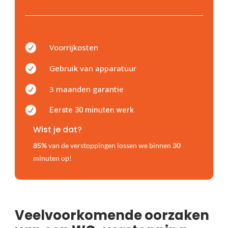

Voorrijkosten

Gebruik van apparatuur

3 maanden garantie
Eerste 30 minuten werk

Wist je dat?
85%
van de verstoppingen lossen we binnen
30
minuten op!
Veelvoorkomende oorzaken