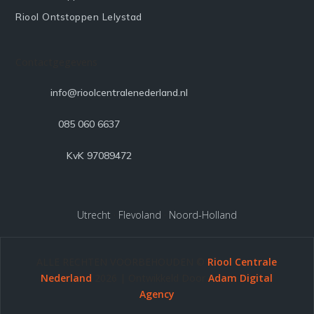
Riool Ontstoppen Lelystad
Contactgegevens

info@rioolcentralenederland.nl

085 060 6637

KvK 97089472
Utrecht
·
Flevoland
·
Noord-Holland
ALLE RECHTEN VOORBEHOUDEN ©
Riool Centrale
Nederland
2026 | Ontwikkeld Door
Adam Digital
Agency