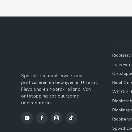
Nuttige L
Rioolserv
Tarieven
Ontstopp
Specialist in rioolservice voor
particulieren en bedrijven in Utrecht,
Riool Ont
Flevoland en Noord-Holland. Van
WC Onts
ontstopping tot duurzame
Rioolreini
rioolreparaties.
Rioolinsp
Rioolreno
Spoed Lo