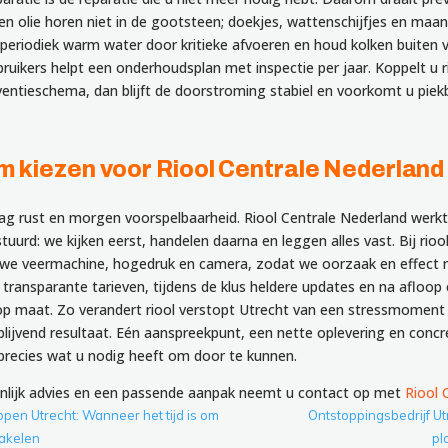
en olie horen niet in de gootsteen; doekjes, wattenschijfjes en maan
l periodiek warm water door kritieke afvoeren en houd kolken buiten v
ruikers helpt een onderhoudsplan met inspectie per jaar. Koppelt u r
entieschema, dan blijft de doorstroming stabiel en voorkomt u pie
 kiezen voor Riool Centrale Nederland
aag rust en morgen voorspelbaarheid. Riool Centrale Nederland wer
uurd: we kijken eerst, handelen daarna en leggen alles vast. Bij rioo
we veermachine, hogedruk en camera, zodat we oorzaak en effect ni
f transparante tarieven, tijdens de klus heldere updates en na afloo
op maat. Zo verandert riool verstopt Utrecht van een stressmoment
lijvend resultaat. Eén aanspreekpunt, een nette oplevering en concr
recies wat u nodig heeft om door te kunnen.
nlijk advies en een passende aanpak neemt u contact op met
Riool 
pen Utrecht: Wanneer het tijd is om
Ontstoppingsbedrijf Utr
hakelen
pl