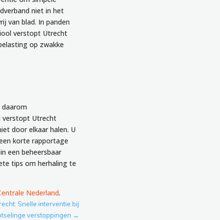
dverband niet in het
rij van blad. In panden
iool verstopt Utrecht
kbelasting op zwakke
kt daarom
l verstopt Utrecht
et door elkaar halen. U
p een korte rapportage
 in een beheersbaar
ete tips om herhaling te
Centrale Nederland
.
echt: Snelle interventie bij
otselinge verstoppingen
→