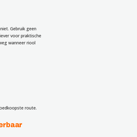
d niet. Gebruik geen
iever voor praktische
 weg wanneer riool
 goedkoopste route.
eerbaar