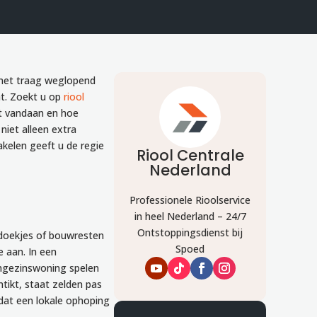
 met traag weglopend
ht. Zoekt u op
riool
het vandaan en hoe
iet alleen extra
akelen geeft u de regie
Riool Centrale
Nederland
Professionele Rioolservice
in heel Nederland – 24/7
Ontstoppingsdienst bij
 doekjes of bouwresten
Spoed
e aan. In een
eengezinswoning spelen
tikt, staat zelden pas
rdat een lokale ophoping