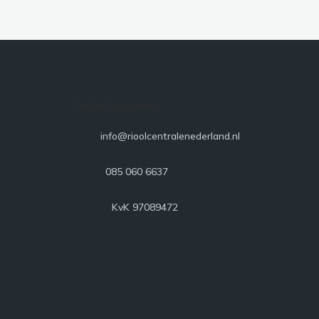
Contactgegevens

info@rioolcentralenederland.nl

085 060 6637

KvK 97089472