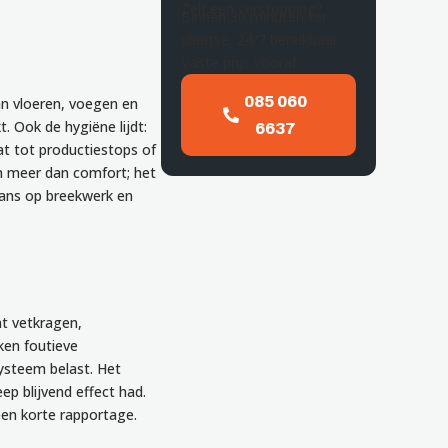
Zelf een verstopping?
Binnen 30 minuten ter
plaatse, 24/7 bereikbaar.
Vaste prijs vooraf.
085 060
an vloeren, voegen en
. Ook de hygiëne lijdt:
6637
at tot productiestops of
om meer dan comfort; het
kans op breekwerk en
t vetkragen,
ken foutieve
ysteem belast. Het
eep blijvend effect had.
een korte rapportage.