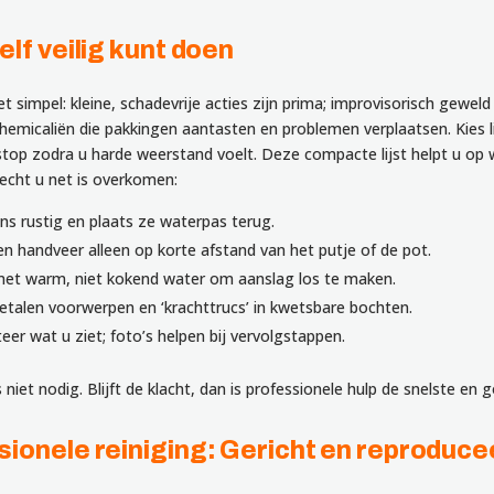
elf veilig kunt doen
het simpel: kleine, schadevrije acties zijn prima; improvisorisch gewel
hemicaliën die pakkingen aantasten en problemen verplaatsen. Kies l
top zodra u harde weerstand voelt. Deze compacte lijst helpt u op
echt u net is overkomen:
ons rustig en plaats ze waterpas terug.
n handveer alleen op korte afstand van het putje of de pot.
met warm, niet kokend water om aanslag los te maken.
etalen voorwerpen en ‘krachttrucs’ in kwetsbare bochten.
r wat u ziet; foto’s helpen bij vervolgstappen.
s niet nodig. Blijft de klacht, dan is professionele hulp de snelste en
sionele reiniging: Gericht en reproduc