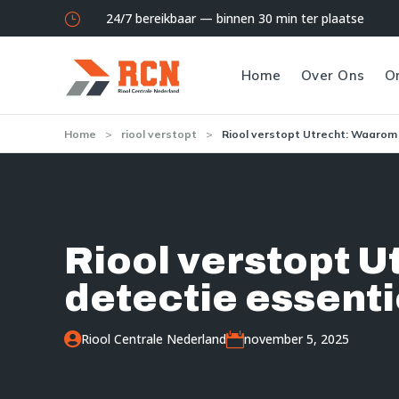
24/7 bereikbaar — binnen 30 min ter plaatse
}
Home
Over Ons
O
Home
>
riool verstopt
>
Riool verstopt Utrecht: Waarom 
Riool verstopt U
detectie essenti

Riool Centrale Nederland

november 5, 2025