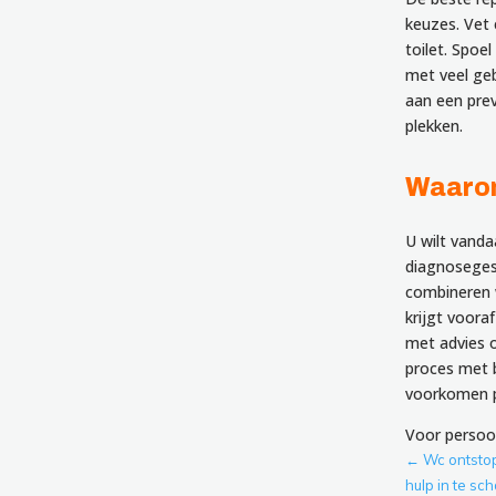
keuzes. Vet 
toilet. Spoe
met veel geb
aan een prev
plekken.
Waarom
U wilt vand
diagnosegest
combineren 
krijgt voora
met advies 
proces met b
voorkomen p
Voor persoo
←
Wc ontstop
hulp in te sc