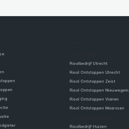
inks
Werkgebied
ice
Provincie Utrecht
Rioolbedrijf Utrecht
en
Riool Ontstoppen Utrecht
stoppen
Riool Ontstoppen Zeist
toppen
Riool Ontstoppen Nieuwegein
ging
Riool Ontstoppen Vianen
ectie
Riool Ontstoppen Maarssen
vatie
Provincie Noord-Holland
odgieter
Rioolbedrijf Huizen