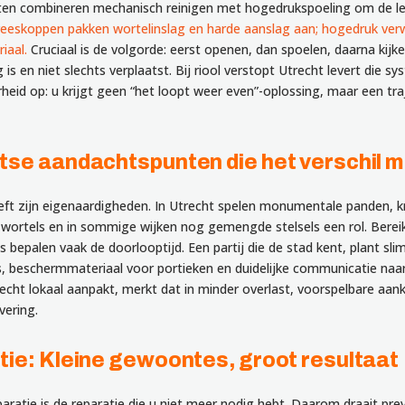
sten combineren mechanisch reinigen met hogedrukspoeling om de l
reeskoppen pakken wortelinslag en harde aanslag aan; hogedruk verwi
iaal.
Cruciaal is de volgorde: eerst openen, dan spoelen, daarna kijk
is en niet slechts verplaatst. Bij riool verstopt Utrecht levert die s
eid op: u krijgt geen “het loopt weer even”-oplossing, maar een tr
tse aandachtspunten die het verschil 
eeft zijn eigenaardigheden. In Utrecht spelen monumentale panden,
 wortels en in sommige wijken nog gemengde stelsels een rol. Berei
s bepalen vaak de doorlooptijd. Een partij die de stad kent, plant s
, beschermmateriaal voor portieken en duidelijke communicatie naar 
echt lokaal aanpakt, merkt dat in minder overlast, voorspelbare aa
vering.
tie: Kleine gewoontes, groot resultaat
aratie is de reparatie die u niet meer nodig hebt. Daarom draait pr