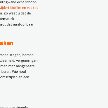
eidingwand echt schoon
jdert biofilm en vet tot
en. Zo weet u dat de
ystematiek
aject dat aantoonbaar
maken
 krappe stegen, bomen
kbaarheid, vergunningen
limmer: met aangepaste
buren. Wie riool
nkomsttijden en een
eventie om simpele