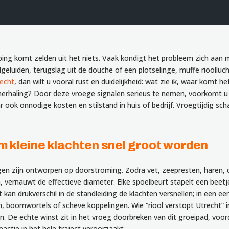
ping komt zelden uit het niets. Vaak kondigt het probleem zich aan
lgeluiden, terugslag uit de douche of een plotselinge, muffe rioolluc
recht
, dan wilt u vooral rust en duidelijkheid: wat zie ik, waar komt 
erhaling? Door deze vroege signalen serieus te nemen, voorkomt u n
 ook onnodige kosten en stilstand in huis of bedrijf. Vroegtijdig sch
 kleine klachten snel groot worden
ngen zijn ontworpen op doorstroming. Zodra vet, zeepresten, haren,
, vernauwt de effectieve diameter. Elke spoelbeurt stapelt een beetj
kan drukverschil in de standleiding de klachten versnellen; in een 
, boomwortels of scheve koppelingen. Wie “riool verstopt Utrecht” in
n. De echte winst zit in het vroeg doorbreken van dit groeipad, voo
eactie in het hele traject veroorzaakt.