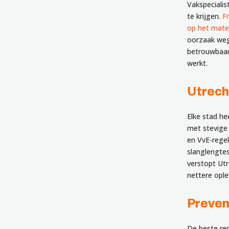
Vakspeciali
te krijgen.
F
op het mater
oorzaak weg 
betrouwbaarh
werkt.
Utrech
Elke stad h
met stevige
en VvE-regel
slanglengtes
verstopt Utr
nettere ople
Preven
De beste rep