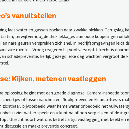
co’s van uitstellen
ping laat water en gassen zoeken naar zwakke plekken. Terugslag k
tasten, terwijl verhoogde druk lekkages aan oude koppelingen uitlokt
i en nare geuren verspreiden zich snel. In bedrijfsomgevingen leidt d
 sanitaire ruimtes. Vroeg reageren bij riool verstopt Utrecht is daar
van schadepreventie. Eerlijk gezegd: elke dag wachten vergroot de 
stel.
se: Kijken, meten en vastleggen
e oplossing begint met een goede diagnose. Camera inspectie toon
, scheurtjes of losse manchetten. Rookproeven en kleurstoftests ma
n zichtbaar, bijvoorbeeld waar hemelwater onbedoeld het vuilwaters
dubbel: u ziet wat er speelt en u kunt na afloop vergelijken of de ingr
rstopt Utrecht hoort wat ons betreft altijd vastlegging met beeld en 
t discussie en maakt preventie concreet.