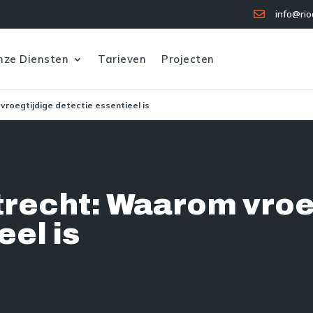
info@rio

nze Diensten
Tarieven
Projecten
vroegtijdige detectie essentieel is
trecht: Waarom vroe
eel is