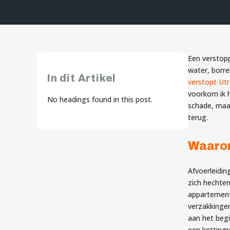
Een verstop
water, borre
In dit Artikel
verstopt Ut
voorkom ik h
No headings found in this post.
schade, maar
terug.
Waarom
Afvoerleidi
zich hechten
appartement 
verzakkingen
aan het begi
een kettingr