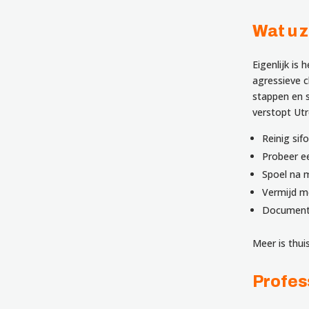
Wat u z
Eigenlijk is 
agressieve c
stappen en s
verstopt Utr
Reinig sif
Probeer ee
Spoel na 
Vermijd m
Documentee
Meer is thui
Profes