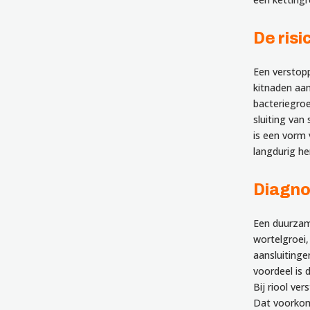
De risi
Een verstop
kitnaden aan
bacteriegroe
sluiting van
is een vorm 
langdurig her
Diagno
Een duurzam
wortelgroei
aansluitinge
voordeel is 
Bij riool ve
Dat voorkom